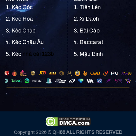
Kèo Góc
Tiên Lên
Kèo Hòa
Xì Dách
Kèo Chấp
Bài Cào
Kèo Châu Âu
Baccarat
Kèo
nhà cái 123b
Mậu Binh
Copyright 2026 ©
QH88 ALL RIGHTS RESERVED