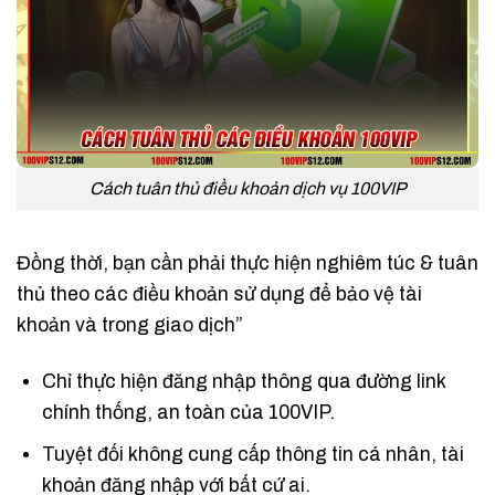
Cách tuân thủ điều khoản dịch vụ 100VIP
Đồng thời, bạn cần phải thực hiện nghiêm túc & tuân
thủ theo các điều khoản sử dụng để bảo vệ tài
khoản và trong giao dịch”
Chỉ thực hiện đăng nhập thông qua đường link
chính thống, an toàn của 100VIP.
Tuyệt đối không cung cấp thông tin cá nhân, tài
khoản đăng nhập với bất cứ ai.