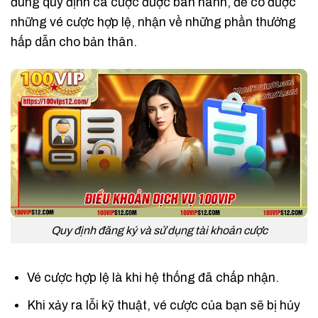
đúng quy định cá cược được ban hành, để có được
những vé cược hợp lệ, nhận về những phần thưởng
hấp dẫn cho bản thân.
Quy định đăng ký và sử dụng tài khoản cược
Vé cược hợp lệ là khi hệ thống đã chấp nhận.
Khi xảy ra lỗi kỹ thuật, vé cược của bạn sẽ bị hủy