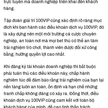
trực tuyến mà doanh nghiệp triển khai đến khách
hàng.
Tập đoàn giải trí 100VIP cũng xác định rõ ràng mục
đích khi ban hành các điều khoản dịch vụ 100VIP, đó
là xây dựng nên một môi trường cá cược chuyên
nghiệp, an toàn nơi mà mọi bet thủ có thể an tâm
trải nghiệm trò chơi, thành viên được đối xử công
bằng, hưởng quyền lợi cao nhất.
Khi đăng ký tài khoản doanh nghiệp thì bắt buộc
phải tuân thủ các điều khoản này, chấp hành
nghiêm túc để đảm bảo rằng trải nghiệm của bạn tại
nền tảng luôn an toàn, ổn định và hạn chế những
tranh chấp không đáng có xảy ra.
Đồng thời, điều
khoản dịch vụ 100VIP cũng cam kết với toàn bộ
khách hàng của mình, đề cao tinh thần trách