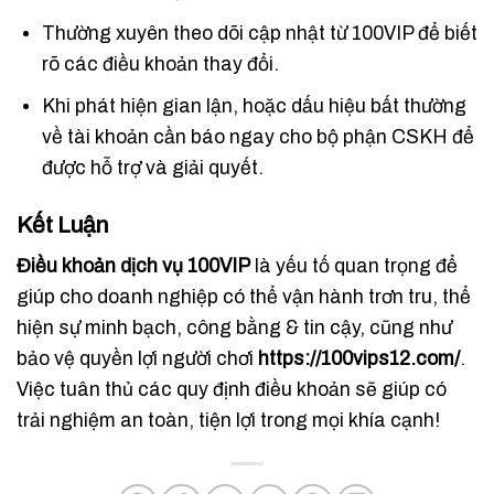
Thường xuyên theo dõi cập nhật từ 100VIP để biết
rõ các điều khoản thay đổi.
Khi phát hiện gian lận, hoặc dấu hiệu bất thường
về tài khoản cần báo ngay cho bộ phận CSKH để
được hỗ trợ và giải quyết.
Kết Luận
Điều khoản dịch vụ 100VIP
là yếu tố quan trọng để
giúp cho doanh nghiệp có thể vận hành trơn tru, thể
hiện sự minh bạch, công bằng & tin cậy, cũng như
bảo vệ quyền lợi người chơi
https://100vips12.com/
.
Việc tuân thủ các quy định điều khoản sẽ giúp có
trải nghiệm an toàn, tiện lợi trong mọi khía cạnh!