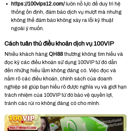
https://100vips12.com/
luôn nỗ lực để duy trì hệ
thống ổn định, đảm bảo dịch vụ mượt mà nhưng
không thể đảm bảo không xảy ra lỗi kỹ thuật
ngoài ý muốn.
Cách tuân thủ điều khoản dịch vụ 100VIP
Nhiều khách hàng
QH88
thường không tìm hiểu và
đọc kỹ các điều khoản sử dụng 100VIP từ đó dẫn
đến những hiểu lầm không đáng có. Việc đọc và
nắm rõ các điều khoản, chính sách của doanh
nghiệp sẽ giúp bạn hiểu rõ được nghĩa vụ và giới hạn
trách nhiệm của 100VIP từ đó bảo vệ quyền lợi,
tránh các rủi ro không đáng có cho mình.