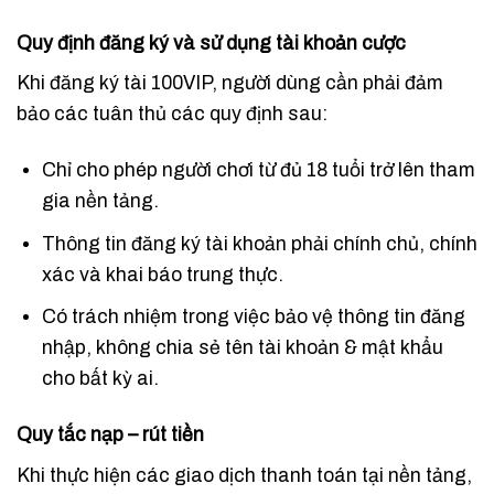
Quy định đăng ký và sử dụng tài khoản cược
Khi đăng ký tài 100VIP, người dùng cần phải đảm
bảo các tuân thủ các quy định sau:
Chỉ cho phép người chơi từ đủ 18 tuổi trở lên tham
gia nền tảng.
Thông tin đăng ký tài khoản phải chính chủ, chính
xác và khai báo trung thực.
Có trách nhiệm trong việc bảo vệ thông tin đăng
nhập, không chia sẻ tên tài khoản & mật khẩu
cho bất kỳ ai.
Quy tắc nạp – rút tiền
Khi thực hiện các giao dịch thanh toán tại nền tảng,