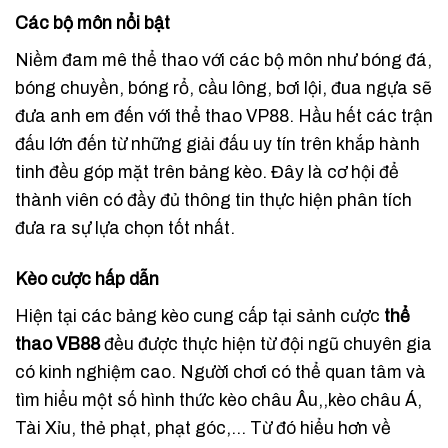
Các bộ môn nổi bật
Niềm đam mê thể thao với các bộ môn như bóng đá,
bóng chuyền, bóng rổ, cầu lông, bơi lội, đua ngựa sẽ
đưa anh em đến với thể thao VP88. Hầu hết các trận
đấu lớn đến từ những giải đấu uy tín trên khắp hành
tinh đều góp mặt trên bảng kèo. Đây là cơ hội để
thành viên có đầy đủ thông tin thực hiện phân tích
đưa ra sự lựa chọn tốt nhất.
Kèo cược hấp dẫn
Hiện tại các bảng kèo cung cấp tại sảnh cược
thể
thao VB88
đều được thực hiện từ đội ngũ chuyên gia
có kinh nghiệm cao. Người chơi có thể quan tâm và
tìm hiểu một số hình thức kèo châu Âu,,kèo châu Á,
Tài Xỉu, thẻ phạt, phạt góc,… Từ đó hiểu hơn về