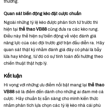
thưởng.
Quan sát biến động kèo đặt cược chuẩn
Ngoài những tỷ lệ kèo được phân tích từ trước thì
hiện tại
thể thao VB88
cũng đưa ra các kèo rung.
Điều này thể hiện sự biến động về việc đánh giá
năng lực của các đội trước giờ trận đấu diễn ra. Hãy
quan sát thật kỹ nhằm đánh giá đây có phải là bẫy
lừa hay không, từ đó có sự tính toán đổi hướng theo
chiến thuật thật hợp lý.
Kết luận
Hi vọng với những ưu điểm nổi bật mang lại
thể thao
VB88
sẽ là điểm đến dành cho những ai đam mê cá
cược. Hãy chuẩn bị sẵn sàng cho mình kiến thức
nhằm phân tích lựa chọn các tỷ lệ kèo nhà cái phù