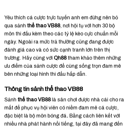
Yêu thích cá cược trực tuyến anh em đừng nên bỏ
qua sảnh
thể thao VB88
, nơi hội tụ với hơn 30 bộ
môn thi đấu kèm theo các tỷ lệ kèo cực chuẩn mỗi
ngày. Ngoài ra mức trả thưởng cũng đang được
đánh giá cao và có sức cạnh tranh lớn trên thị
trường. Hãy cùng với
Qh88
tham khảo thêm những
ưu điểm của sảnh cược để cùng sống trọn đam mê
bên những loại hình thi đấu hấp dẫn.
Thông tin sảnh thể thao VB88
Sảnh
thể thao VB88
là sân chơi được nhà cái cho ra
mắt để phục vụ hội viên có niềm đam mê cá cược,
đặc biệt là bộ môn bóng đá
.
Bằng cách liên kết với
nhiều nhà phát hành nổi tiếng, tại đây đã mang đến