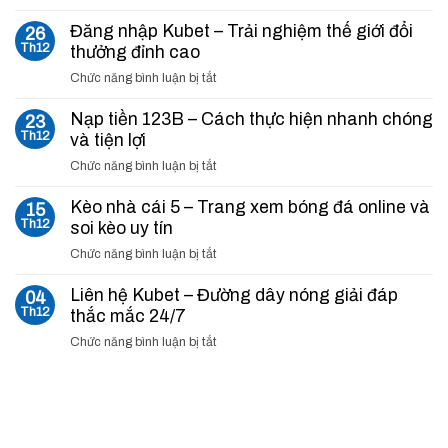
Rút
tiền
Đăng nhập Kubet – Trải nghiệm thế giới đổi
26
123B
Th12
thưởng đỉnh cao
–
ở
Chức năng bình luận bị tắt
Giao
Đăng
dịch
nhập
Nạp tiền 123B – Cách thực hiện nhanh chóng
23
thanh
Kubet
Th12
và tiện lợi
toán
–
tiện
ở
Chức năng bình luận bị tắt
Trải
lợi,
Nạp
nghiệm
thành
tiền
Kèo nhà cái 5 – Trang xem bóng đá online và
15
thế
công
123B
Th12
soi kèo uy tín
giới
–
đổi
ở
Chức năng bình luận bị tắt
Cách
thưởng
Kèo
thực
đỉnh
nhà
Liên hệ Kubet – Đường dây nóng giải đáp
04
hiện
cao
cái
Th12
thắc mắc 24/7
nhanh
5
chóng
ở
Chức năng bình luận bị tắt
–
và
Liên
Trang
tiện
hệ
xem
lợi
Kubet
bóng
–
đá
Đường
online