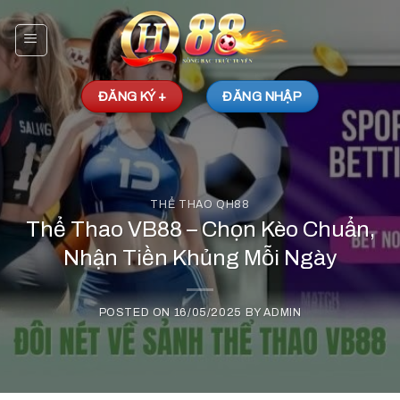
Skip
to
content
ĐĂNG KÝ +
ĐĂNG NHẬP
THỂ THAO QH88
Thể Thao VB88 – Chọn Kèo Chuẩn,
Nhận Tiền Khủng Mỗi Ngày
POSTED ON
16/05/2025
BY
ADMIN