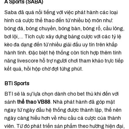
A Sports (SABA)
Saba đã quá nổi tiếng với việc phát hành các loại
hình cá cược thể thao đến từ nhiều bộ môn như:
bóng đá, bóng chuyền, bóng bàn, bóng rổ, cầu lông,
bơi lội,… Tích cực xây dựng bảng cược với các tỷ lệ
kèo đa dạng đến từ nhiều giải đấu uy tín trên khắp
hành tinh. Đặc biệt hệ thống còn tích hợp thêm tính
năng livescore hỗ trợ người chơi tham khảo trực tiếp
kết quả, hồi hộp chờ đợi từng phút.
BTi Sports
BTI sẽ là sự lựa chọn dành cho bet thủ khi đến với
sảnh
thể thao VB88
. Nhà phát hành đã góp mặt
ngay từ ngày đầu hệ thống được thành lập, thế nên
ngày càng hiểu hơn về nhu cầu cá cược của thành
viên. Từ đó phát triển sản phẩm theo hướng hiện đại,