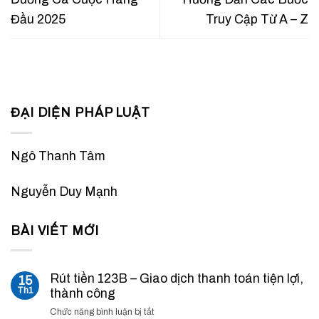
Đầu 2025
Truy Cập Từ A – Z
ĐẠI DIỆN PHÁP LUẬT
Ngô Thanh Tâm
Nguyễn Duy Mạnh
BÀI VIẾT MỚI
Rút tiền 123B – Giao dịch thanh toán tiện lợi,
15
Th1
thành công
ở
Chức năng bình luận bị tắt